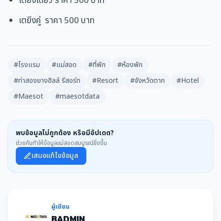
เตยีงเดี่ยว ราคา
500
บาท
เตยีงคู่ ราคา
50
0 บาท
#โรงแรม
#แม่สอด
#ที่พัก
#ห้องพัก
#ท่าสองยางฮิลล์ รีสอร์ท
#Resort
#จังหวัดตาก
#Hotel
#Maesot
#maesotdata
พบข้อมูลไม่ถูกต้อง หรือมีอัปเดต?
ช่วยกันทำให้ข้อมูลแม่สอดสมบูรณ์ยิ่งขึ้น
เสนอแก้ไขข้อมูล
ผู้เขียน
BADMIN