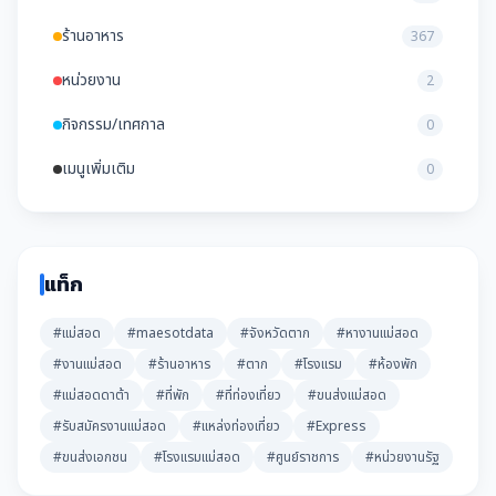
ร้านอาหาร
367
หน่วยงาน
2
กิจกรรม/เทศกาล
0
เมนูเพิ่มเติม
0
แท็ก
#แม่สอด
#maesotdata
#จังหวัดตาก
#หางานแม่สอด
#งานแม่สอด
#ร้านอาหาร
#ตาก
#โรงแรม
#ห้องพัก
#แม่สอดดาต้า
#ที่พัก
#ที่ท่องเที่ยว
#ขนส่งแม่สอด
#รับสมัครงานแม่สอด
#แหล่งท่องเที่ยว
#Express
#ขนส่งเอกชน
#โรงแรมแม่สอด
#ศูนย์ราชการ
#หน่วยงานรัฐ