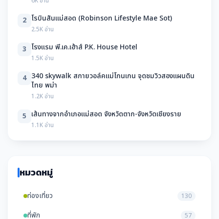
6K อ่าน
โรบินสันแม่สอด (Robinson Lifestyle Mae Sot)
2
2.5K อ่าน
โรงแรม พี.เค.เฮ้าส์ P.K. House Hotel
3
1.5K อ่าน
340 skywalk สกายวอล์คแม่โกนเกน จุดชมวิวสองแผนดิน
4
ไทย พม่า
1.2K อ่าน
เส้นทางจากอำเภอแม่สอด จังหวัดตาก-จังหวัดเชียงราย
5
1.1K อ่าน
หมวดหมู่
ท่องเที่ยว
130
ที่พัก
57