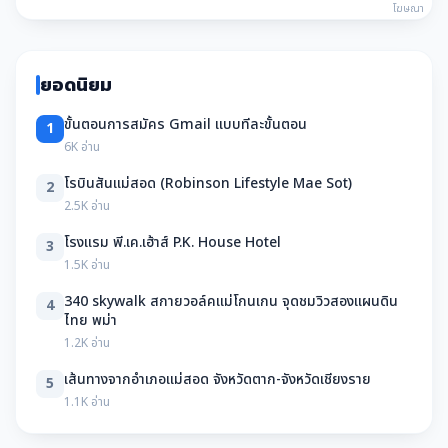
โฆษณา
ยอดนิยม
ขั้นตอนการสมัคร Gmail แบบทีละขั้นตอน
1
6K อ่าน
โรบินสันแม่สอด (Robinson Lifestyle Mae Sot)
2
2.5K อ่าน
โรงแรม พี.เค.เฮ้าส์ P.K. House Hotel
3
1.5K อ่าน
340 skywalk สกายวอล์คแม่โกนเกน จุดชมวิวสองแผนดิน
4
ไทย พม่า
1.2K อ่าน
เส้นทางจากอำเภอแม่สอด จังหวัดตาก-จังหวัดเชียงราย
5
1.1K อ่าน