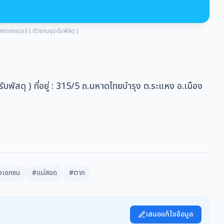
สแทรกเตอร์ ( ตัวแทนจุดรับพัสดุ )
บพัสดุ ) ที่อยู่ : 315/5 ถ.มหาดไทยบำรุง ต.ระแหง อ.เมือง
งเอกชน
#แม่สอด
#ตาก
เสนอแก้ไขข้อมูล