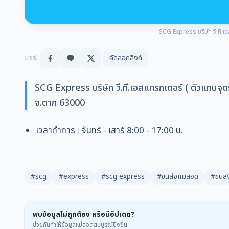
SCG Express บริษัท วี.ที.เอ
แชร์:
คัดลอกลิงก์
SCG Express บริษัท วี.ที.เอสแทรกเตอร์ ( ตัวแทนจุดรั
จ.ตาก 63000
เวลาทำการ
:
จันทร์ - เสาร์
8:00 - 17:00 น.
#scg
#express
#scg express
#ขนส่งแม่สอด
#ขนส่
พบข้อมูลไม่ถูกต้อง หรือมีอัปเดต?
ช่วยกันทำให้ข้อมูลแม่สอดสมบูรณ์ยิ่งขึ้น