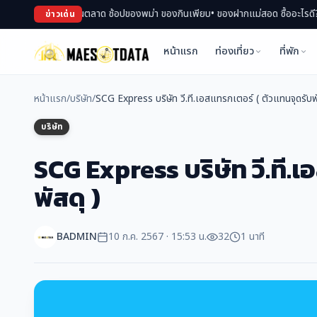
ย แม่สอด เดินตลาด ช้อปของพม่า ของกินเพียบ
• ของฝากแม่สอด ซื้ออะไรดี? รวมของ
ข่าวเด่น
หน้าแรก
ท่องเที่ยว
ที่พัก
หน้าแรก
/
บริษัท
/
SCG Express บริษัท วี.ที.เอสแทรกเตอร์ ( ตัวแทนจุดรับพั
บริษัท
SCG Express บริษัท วี.ที.
พัสดุ )
BADMIN
10 ก.ค. 2567 · 15:53 น.
32
1 นาที