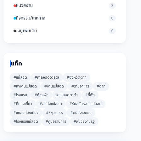
หน่วยงาน
2
กิจกรรม/เทศกาล
0
เมนูเพิ่มเติม
0
แท็ก
#แม่สอด
#maesotdata
#จังหวัดตาก
#หางานแม่สอด
#งานแม่สอด
#ร้านอาหาร
#ตาก
#โรงแรม
#ห้องพัก
#แม่สอดดาต้า
#ที่พัก
#ที่ท่องเที่ยว
#ขนส่งแม่สอด
#รับสมัครงานแม่สอด
#แหล่งท่องเที่ยว
#Express
#ขนส่งเอกชน
#โรงแรมแม่สอด
#ศูนย์ราชการ
#หน่วยงานรัฐ