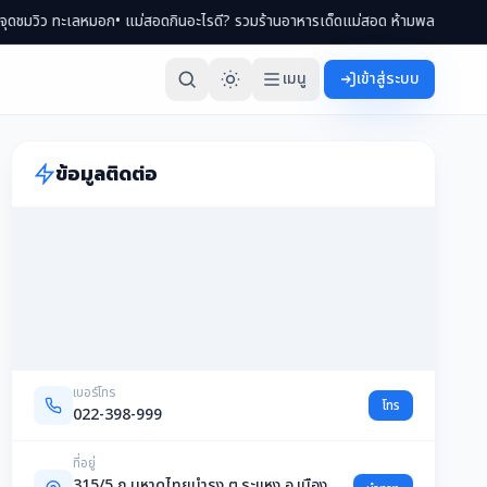
ว ทะเลหมอก
• แม่สอดกินอะไรดี? รวมร้านอาหารเด็ดแม่สอด ห้ามพลาด 2569
• เที่ยว
เมนู
เข้าสู่ระบบ
ข้อมูลติดต่อ
เบอร์โทร
โทร
022-398-999
ที่อยู่
315/5 ถ.มหาดไทยบำรุง ต.ระแหง อ.เมือง