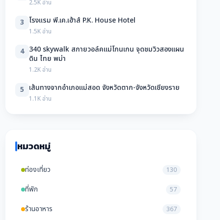
2.5K อ่าน
โรงแรม พี.เค.เฮ้าส์ P.K. House Hotel
3
1.5K อ่าน
340 skywalk สกายวอล์คแม่โกนเกน จุดชมวิวสองแผน
4
ดิน ไทย พม่า
1.2K อ่าน
เส้นทางจากอำเภอแม่สอด จังหวัดตาก-จังหวัดเชียงราย
5
1.1K อ่าน
หมวดหมู่
ท่องเที่ยว
130
ที่พัก
57
ร้านอาหาร
367